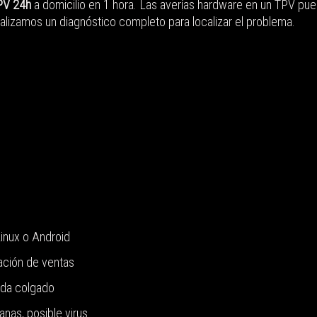
PV 24h
a domicilio en 1 hora. Las averías hardware en un TPV pue
. Realizamos un diagnóstico completo para localizar el problema.
Linux o Android
ación de ventas
eda colgado
nas, posible virus